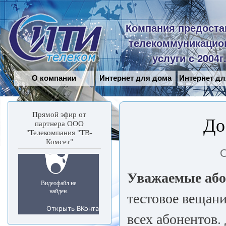
Пе
ос
Сити-
Компания предоста
со
Телеком
телекоммуникацио
услуги с 2004г
О компании
Интернет для дома
Интернет дл
Прямой эфир от
До
партнера ООО
"Телекомпания "ТВ-
Комсет"
О
Уважаемые або
тестовое вещани
всех абонентов.