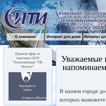
Пе
ос
Сити-
Компания предоста
со
Телеком
телекоммуникацио
услуги с 2004г
О компании
Интернет для дома
Интернет дл
Прямой эфир от
Уважаемые 
партнера ООО
"Телекомпания "ТВ-
напоминаем 
Комсет"
В нашем городе до
которых выможете 