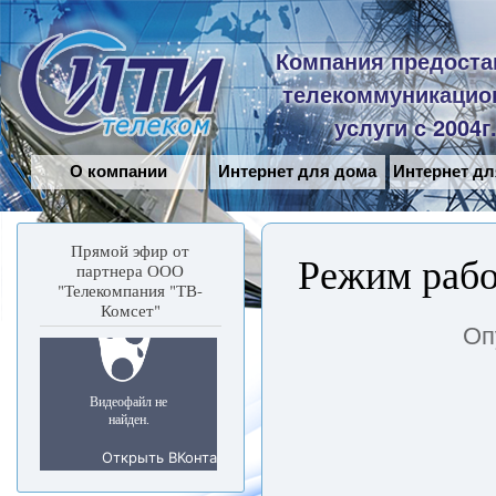
Пе
ос
Сити-
Компания предоста
со
Телеком
телекоммуникацио
услуги с 2004г
О компании
Интернет для дома
Интернет дл
Прямой эфир от
Режим рабо
партнера ООО
"Телекомпания "ТВ-
Комсет"
Оп