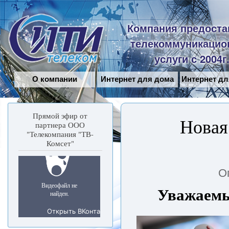
Пе
ос
Сити-
Компания предоста
со
Телеком
телекоммуникацио
услуги с 2004г
О компании
Интернет для дома
Интернет дл
Прямой эфир от
Новая
партнера ООО
"Телекомпания "ТВ-
Комсет"
О
Уважаемы