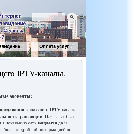
Слоган
 Интернет
Поиск
Форма поиска
Телевидение
. Ступино,
 7
евидение
Оплата услуг
его IPTV-каналы.
мые абоненты!
борудования
IPTV
вещающего
-каналы.
льность трансляции
. Плей-лист был
вещается до 90
т в локальную сеть
 с более подробной информацией по