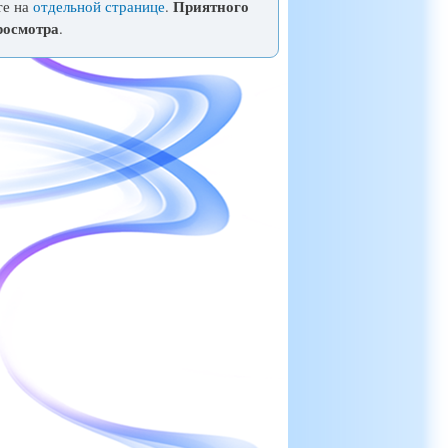
Приятного
те на
отдельной странице
.
росмотра
.