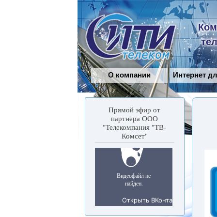
Сити-
Ком
Телеком
те
О компании
Интернет д
Прямой эфир от
партнера ООО
"Телекомпания "ТВ-
Комсет"