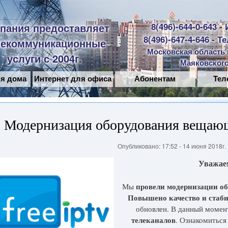
Перейти к
основному
пания предоставляет
8(496)-644-0-643 -
содержанию
8(496)-647-4-646 - 
лекоммуникационные
Московская область г
услуги с 2004г.
Маяковского
ля дома
Интернет для офиса
Абонентам
Тел
Модернизация оборудования вещающ
Опубликовано: 17:52 - 14 июня 2018г.
Уважае
провели модернизации о
Мы
Повышено качество и стаби
обновлен. В данный момен
телеканалов
. Ознакомиться